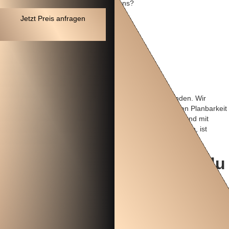
Was kostet die Zusammenarbeit mit uns?
Jetzt Preis anfragen
Wie hoch ist der
Stundensatz?
Bei uns gibt es keine Diskussionen über geleistete Stunden. Wir
arbeiten mit Festpreisen. Das bedeutet für unsere Kunden Planbarkeit
und Transparenz. Die Leistungen werden vorab definiert und mit
einem Festpreis versehen. Wie lange wir am Ende brauchen, ist
unsere Sache, solange wir pünktlich liefern.
Was kostet es dich, wenn du
nichts
tust?
Die Entwicklung eines erfolgreichen Online-Shops kann teuer sein.
Aber weißt du, was noch teurer ist? Deine Kunden an die Konkurrenz
zu verlieren, keinen professionellen Außenauftritt zu haben, eine