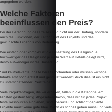
angegeben werden.
Welche Faktoren
beeinflussen
den Preis?
Bei der Berechnung des Preises sind nicht nur der Umfang, sondern
auch die Funktionen, der Zeithorizont des Projekts und das
gewünschte Ergebnis von Bedeutung.
Wie einfach oder komplex ist die Umsetzung des Designs? Je
hochwertiger das Design und je mehr Wert auf Details gelegt wird,
desto aufwendiger ist die Umsetzung.
Sind kaufrelevante Inhalte bereits vorhanden oder müssen wichtige
Inhalte erst noch erstellt und gestaltet werden? Auch dies ist ein nicht
zu unterschätzender Preistreiber.
Viele Projektanfragen, die wir erhalten, fallen in die Kategorie: Am
liebsten gestern fertig. Abgesehen davon, dass wir für jedes Projekt
feste Ressourcen einplanen, sind übereilte und schlecht geplante
Projekte meist keine gute Idee. Wenn es schnell gehen muss und viele