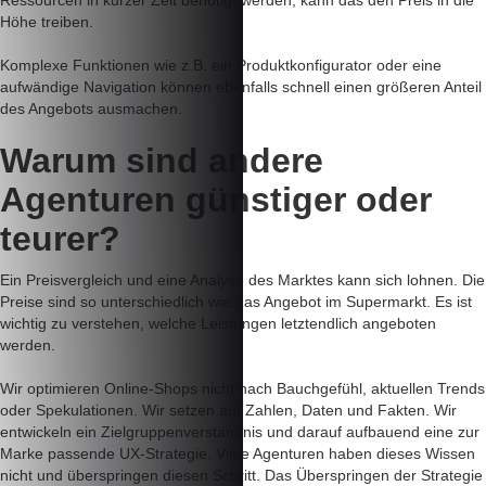
Ressourcen in kurzer Zeit benötigt werden, kann das den Preis in die
Höhe treiben.
Komplexe Funktionen wie z.B. ein Produktkonfigurator oder eine
aufwändige Navigation können ebenfalls schnell einen größeren Anteil
des Angebots ausmachen.
Warum sind andere
Agenturen
günstiger oder
teurer?
Ein Preisvergleich und eine Analyse des Marktes kann sich lohnen. Die
Preise sind so unterschiedlich wie das Angebot im Supermarkt. Es ist
wichtig zu verstehen, welche Leistungen letztendlich angeboten
werden.
Wir optimieren Online-Shops nicht nach Bauchgefühl, aktuellen Trends
oder Spekulationen. Wir setzen auf Zahlen, Daten und Fakten. Wir
entwickeln ein Zielgruppenverständnis und darauf aufbauend eine zur
Marke passende UX-Strategie. Viele Agenturen haben dieses Wissen
nicht und überspringen diesen Schritt. Das Überspringen der Strategie