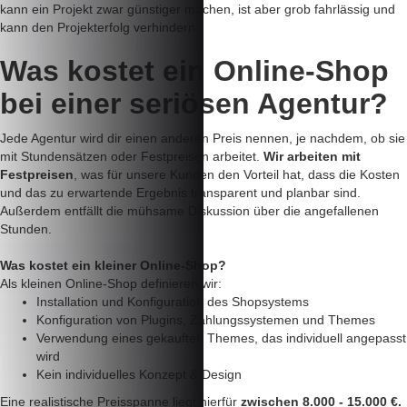
kann ein Projekt zwar günstiger machen, ist aber grob fahrlässig und
kann den Projekterfolg verhindern.
Was
kostet
ein Online-Shop
bei einer seriösen Agentur?
Jede Agentur wird dir einen anderen Preis nennen, je nachdem, ob sie
mit Stundensätzen oder Festpreisen arbeitet.
Wir arbeiten mit
Festpreisen
, was für unsere Kunden den Vorteil hat, dass die Kosten
und das zu erwartende Ergebnis transparent und planbar sind.
Außerdem entfällt die mühsame Diskussion über die angefallenen
Stunden.
Was kostet ein kleiner Online-Shop?
Als kleinen Online-Shop definieren wir:
Installation und Konfiguration des Shopsystems
Konfiguration von Plugins, Zahlungssystemen und Themes
Verwendung eines gekauften Themes, das individuell angepasst
wird
Kein individuelles Konzept & Design
Eine realistische Preisspanne liegt hierfür
zwischen 8.000 - 15.000 €.