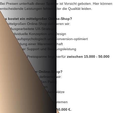
Bei Preisen unterhalb dieser Spanne ist Vorsicht geboten. Hier können
entscheidende Leistungen fehlen oder die Qualität leiden.
Was kostet ein mittelgroßer Online-Shop?
Als mittelgroßen Online-Shop definieren wir:
Ausgearbeitete UX-Strategie
Individuelle Konzeption und Design
Verkaufspsychologisch und Conversion-optimiert
Anbindung einer Warenwirtschaft
Intensiver Support und Beratungsleistung
Eine realistische Preisspanne liegt hierfür
zwischen 15.000 - 50.000
€.
Was kostet ein großer Online-Shop?
Als großen Online-Shop definieren wir:
Alles vom mittelgroßen Paket
Zusätzliche Unterseiten
Anbindung an weitere Marktplätze
Individueller Konfigurator
Schnittstellen zu weiteren Systemen
Die Preise hierfür gehen los ab ca.
50.000 €.