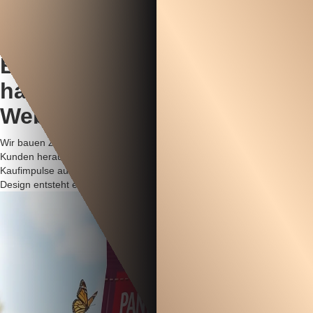
negative Markenwahrnehmung und am schlimmsten: keine
Weiterentwicklung.
Design schafft Umsatz
Erfolgreiche
Online-Shops
haben eine optimierte
Website
Wir bauen Zielgruppenverständnis auf und finden die Kaufmotive der
Kunden heraus. Passende Inhalte und Botschaften lösen ganz gezielt
Kaufimpulse aus. Kombiniert mit professionellem und hochwertigem
Design entsteht ein starker Wettbewerbsvorteil.