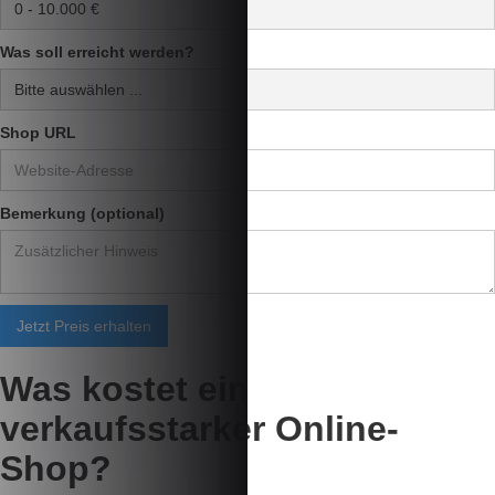
Was soll erreicht werden?
Shop URL
Bemerkung (optional)
Was kostet ein
verkaufsstarker
Online-
Shop?