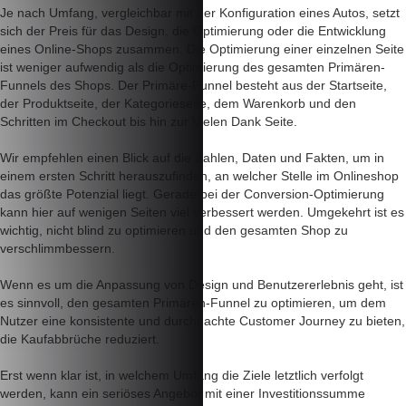
Je nach Umfang, vergleichbar mit der Konfiguration eines Autos, setzt
sich der Preis für das Design, die Optimierung oder die Entwicklung
eines Online-Shops zusammen. Die Optimierung einer einzelnen Seite
ist weniger aufwendig als die Optimierung des gesamten Primären-
Funnels des Shops. Der Primäre-Funnel besteht aus der Startseite,
der Produktseite, der Kategorieseite, dem Warenkorb und den
Schritten im Checkout bis hin zur Vielen Dank Seite.
Wir empfehlen einen Blick auf die Zahlen, Daten und Fakten, um in
einem ersten Schritt herauszufinden, an welcher Stelle im Onlineshop
das größte Potenzial liegt. Gerade bei der Conversion-Optimierung
kann hier auf wenigen Seiten viel verbessert werden. Umgekehrt ist es
wichtig, nicht blind zu optimieren und den gesamten Shop zu
verschlimmbessern.
Wenn es um die Anpassung von Design und Benutzererlebnis geht, ist
es sinnvoll, den gesamten Primären-Funnel zu optimieren, um dem
Nutzer eine konsistente und durchdachte Customer Journey zu bieten,
die Kaufabbrüche reduziert.
Erst wenn klar ist, in welchem Umfang die Ziele letztlich verfolgt
werden, kann ein seriöses Angebot mit einer Investitionssumme