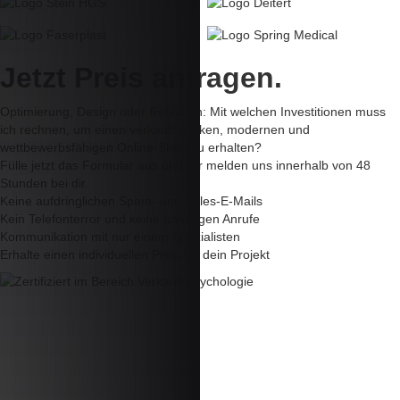
Jetzt Preis anfragen.
Optimierung, Design oder Relaunch: Mit welchen Investitionen muss
ich rechnen, um einen verkaufsstarken, modernen und
wettbewerbsfähigen Online-Shop zu erhalten?
Fülle jetzt das Formular aus und wir melden uns innerhalb von 48
Stunden bei dir.
Keine aufdringlichen Spam- und Sales-E-Mails
Kein Telefonterror und keine unnötigen Anrufe
Kommunikation mit
nur einem Spezialisten
Erhalte einen individuellen Preis für dein Projekt